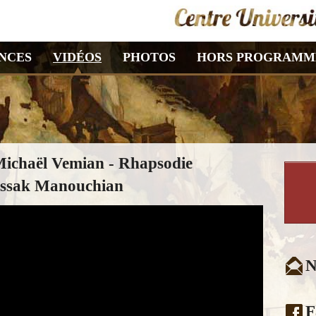
NCES
VIDÉOS
PHOTOS
HORS PROGRAMM
ichaël Vemian - Rhapsodie
issak Manouchian
N
F