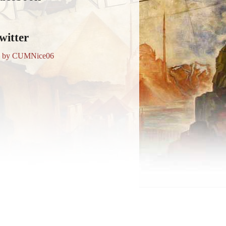
witter
s by CUMNice06