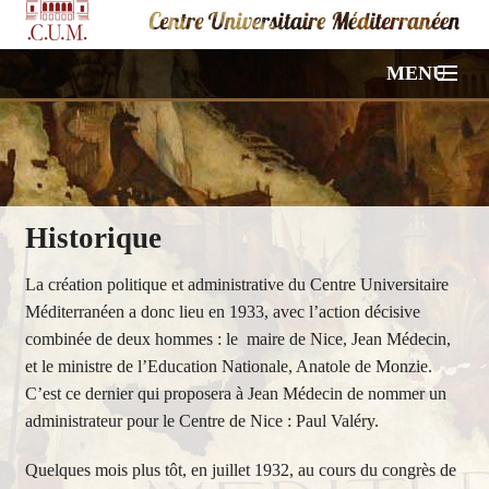
MENU
ACCUEIL
NOS CONFÉRENCES
Historique
VIDÉOS
La création politique et administrative du Centre Universitaire
PHOTOS
Méditerranéen a donc lieu en 1933, avec l’action décisive
combinée de deux hommes : le maire de Nice, Jean Médecin,
HORS PROGRAMME
et le ministre de l’Education Nationale, Anatole de Monzie.
C’est ce dernier qui proposera à Jean Médecin de nommer un
À PROPOS
administrateur pour le Centre de Nice : Paul Valéry.
CONTACT
Quelques mois plus tôt, en juillet 1932, au cours du congrès de