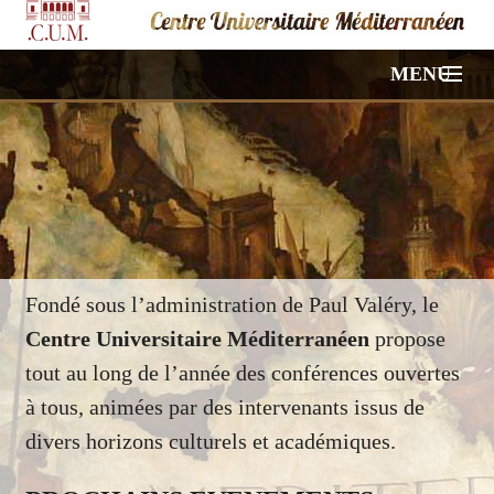
MENU
ACCUEIL
NOS CONFÉRENCES
VIDÉOS
PHOTOS
Fondé sous l’administration de Paul Valéry, le
Centre Universitaire Méditerranéen
propose
HORS PROGRAMME
tout au long de l’année des conférences ouvertes
à tous, animées par des intervenants issus de
À PROPOS
divers horizons culturels et académiques.
CONTACT