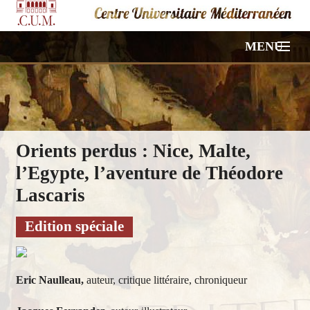
MENU
ACCUEIL
NOS CONFÉRENCES
Orients perdus : Nice, Malte,
VIDÉOS
l’Egypte, l’aventure de Théodore
PHOTOS
Lascaris
HORS PROGRAMME
Edition spéciale
À PROPOS
Eric Naulleau,
auteur, critique littéraire, chroniqueur
CONTACT