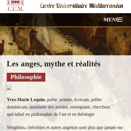
MENU
ACCUEIL
NOS CONFÉRENCES
Les anges, mythe et réalités
VIDÉOS
Philosophie
PHOTOS
HORS PROGRAMME
Yves-Marie Lequin
, poète, peintre, écrivain, prêtre
dominicain, aumônier des artistes, enseignant, chercheur
À PROPOS
spécialisé en philosophie de l’art et en théologie
CONTACT
Séraphins, chérubins et autres angelots sont plus que jamais sur