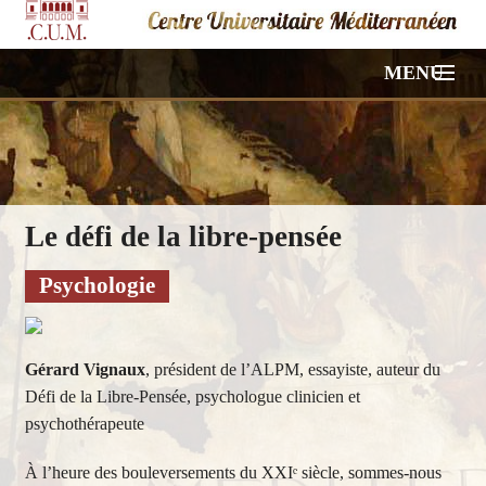
MENU
ACCUEIL
NOS CONFÉRENCES
Le défi de la libre-pensée
VIDÉOS
Psychologie
PHOTOS
HORS PROGRAMME
Gérard Vignaux
, président de l’ALPM, essayiste, auteur du
Défi de la Libre-Pensée, psychologue clinicien et
À PROPOS
psychothérapeute
CONTACT
À l’heure des bouleversements du XXIᵉ siècle, sommes-nous