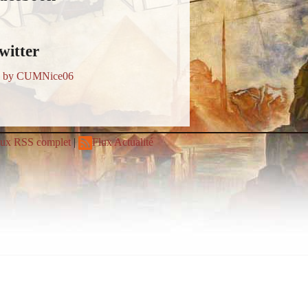
witter
s by CUMNice06
lux RSS complet
|
Flux Actualité