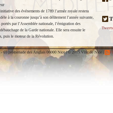
eur
initiative des événements de 1789 l’armée royale restera
dèle à la couronne jusqu’à son délitement l’année suivante,
T
 portés par l’Assemblée nationale, l’émigration des
Tweet
le débauchage de la Garde nationale. Elle sera ensuite le
s, puis le moteur de la Révolution.
n - 65 promenade des Anglais 06000 Nice | © 2015 Ville de Nice |
F