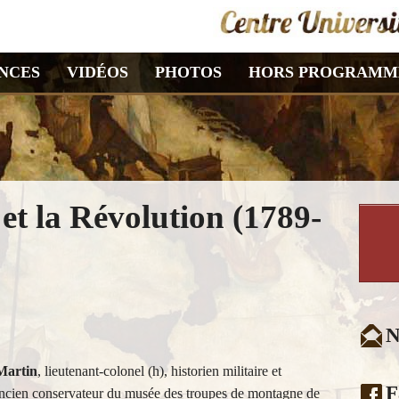
NCES
VIDÉOS
PHOTOS
HORS PROGRAMM
et la Révolution (1789-
N
Martin
, lieutenant-colonel (h), historien militaire et
F
 ancien conservateur du musée des troupes de montagne de