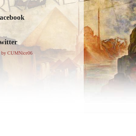
acebook
witter
s by CUMNice06