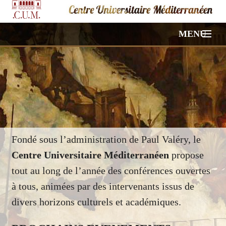
MENU
ACCUEIL
NOS CONFÉRENCES
VIDÉOS
PHOTOS
Fondé sous l’administration de Paul Valéry, le
Centre Universitaire Méditerranéen
propose
HORS PROGRAMME
tout au long de l’année des conférences ouvertes
à tous, animées par des intervenants issus de
À PROPOS
divers horizons culturels et académiques.
CONTACT