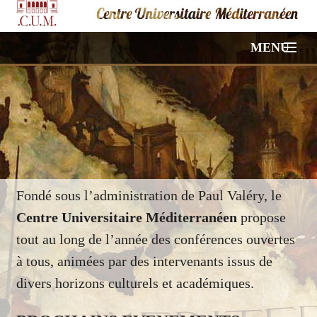
MENU
ACCUEIL
NOS CONFÉRENCES
VIDÉOS
PHOTOS
Fondé sous l’administration de Paul Valéry, le
Centre Universitaire Méditerranéen
propose
HORS PROGRAMME
tout au long de l’année des conférences ouvertes
à tous, animées par des intervenants issus de
À PROPOS
divers horizons culturels et académiques.
CONTACT